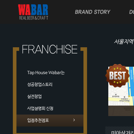
서울지역
Tap House Wabar는
성공창업스토리
실전창업
사업설명회 신청
입점추천점포
면적 :
25
보증금 :
10
미아삼거