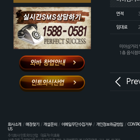
면적
임대료
미아삼거리 
1층 음식점
Pre
회사소개
/
매장찾기
/
개설문의
/
이메일무단수집거부
/
개인정보취급방침
/
CONTA
US
주식회사 인토외식산업 대표자: 이효복