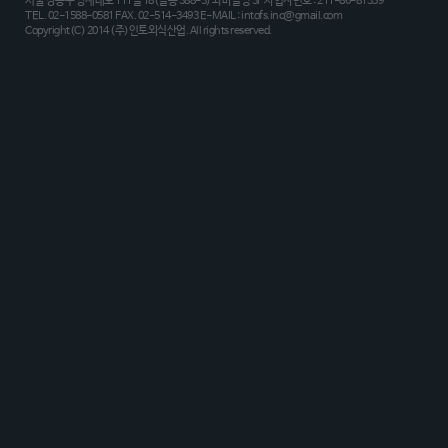
서울 강동구 양재대로 111길 18(길동 388-3) 와바빌딩 3F 사업자번호 : 211-86-81359
TEL. 02-1588-0581 FAX. 02-514-3493 E-MAIL : intofs.inc@gmail.com
Copyright(C) 2014 (주)인토외식산업. All rights reserved.