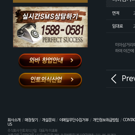
면적
임대료
미아삼거리에
하여 야간에
Pre
회사소개
/
매장찾기
/
개설문의
/
이메일무단수집거부
/
개인정보취급방침
/
CONTA
US
주식회사 인토외식산업 대표자: 이효복