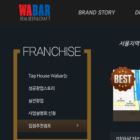
서울지역
Tap House Wabar는
성공창업스토리
실전창업
사업설명회 신청
입점추천점포
면적 :
25
보증금 :
10
미아삼거