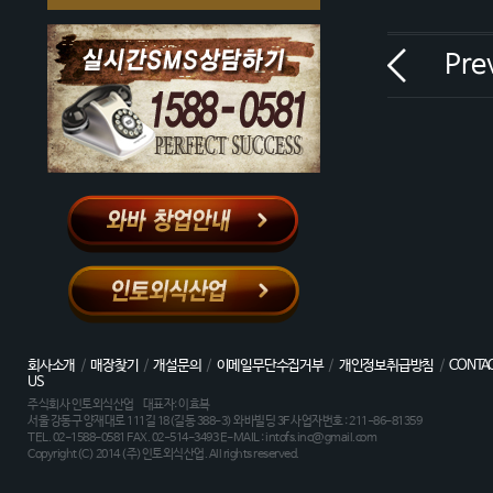
Pre
회사소개
/
매장찾기
/
개설문의
/
이메일무단수집거부
/
개인정보취급방침
/
CONTA
US
주식회사 인토외식산업 대표자: 이효복
서울 강동구 양재대로 111길 18(길동 388-3) 와바빌딩 3F 사업자번호 : 211-86-81359
TEL. 02-1588-0581 FAX. 02-514-3493 E-MAIL : intofs.inc@gmail.com
Copyright(C) 2014 (주)인토외식산업. All rights reserved.